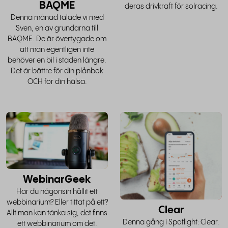
BAQME
deras drivkraft för solracing.
Denna månad talade vi med
Sven, en av grundarna till
BAQME. De är övertygade om
att man egentligen inte
behöver en bil i staden längre.
Det är bättre för din plånbok
OCH för din hälsa.
läs hela
l
historien
h
WebinarGeek
Har du någonsin hållit ett
webbinarium? Eller tittat på ett?
Clear
Allt man kan tänka sig, det finns
Denna gång i Spotlight: Clear.
ett webbinarium om det.