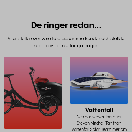
De ringer redan...
Vi är stolta över våra företagsamma kunder och ställde
några av dem utförliga frågor.
läs hela
l
historien
h
Vattenfall
Den här veckan berättar
Steven Mitchell Tan från
Vattenfall Solar Team mer om