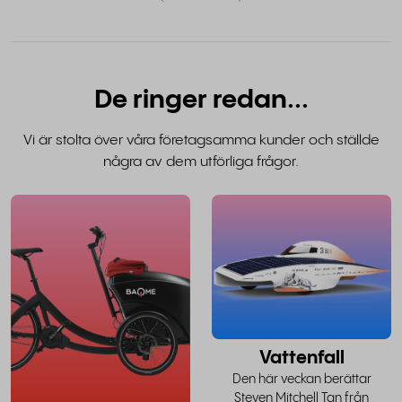
De ringer redan...
Vi är stolta över våra företagsamma kunder och ställde
några av dem utförliga frågor.
läs hela
l
historien
h
Vattenfall
Den här veckan berättar
Steven Mitchell Tan från