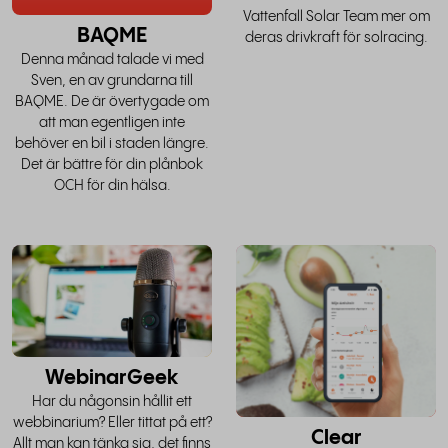
Vattenfall Solar Team mer om
BAQME
deras drivkraft för solracing.
Denna månad talade vi med
Sven, en av grundarna till
BAQME. De är övertygade om
att man egentligen inte
behöver en bil i staden längre.
Det är bättre för din plånbok
OCH för din hälsa.
läs hela
l
historien
h
WebinarGeek
Har du någonsin hållit ett
webbinarium? Eller tittat på ett?
Clear
Allt man kan tänka sig, det finns