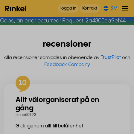
SV
logga in
Kontakt
Oops, an error occurred! Request: 2a4305ea9ef44
recensioner
alla recensioner samlades in oberoende av
TrustPilot
och
Feedback Company
10
Allt välorganiserat på en
gång
25 april 2023
Gick igenom allt till belåtenhet