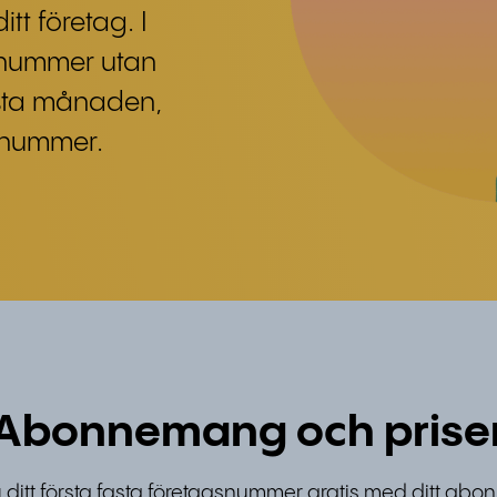
tt företag. I
gsnummer utan
rsta månaden,
a nummer.
Abonnemang och prise
u ditt första fasta företagsnummer gratis med ditt ab