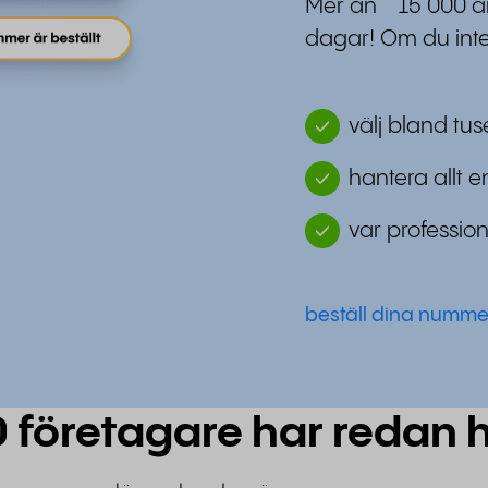
Mer än 15 000 andr
dagar! Om du inte
välj bland tu
hantera allt e
var profession
beställ dina numme
 företagare har redan h