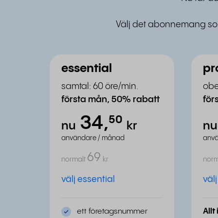
Välj det abonnemang som 
essential
pr
samtal: 60 öre/min.
obe
första mån, 50% rabatt
för
34,
⁵⁰
nu
kr
n
användare / månad
anvä
69
normalt
kr
norm
välj essential
väl
ett företagsnummer
Allt