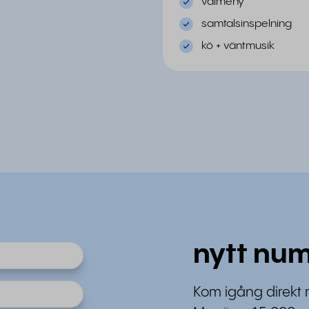
valmeny
samtalsinspelning
kö + väntmusik
nytt num
Kom igång direkt 