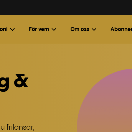
oni
För vem
Om oss
Abonne
g &
 frilansar,