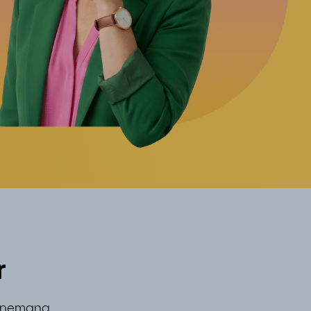
r
onnemang.