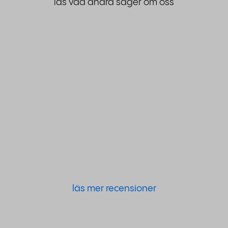
läs vad andra säger om oss
läs mer recensioner