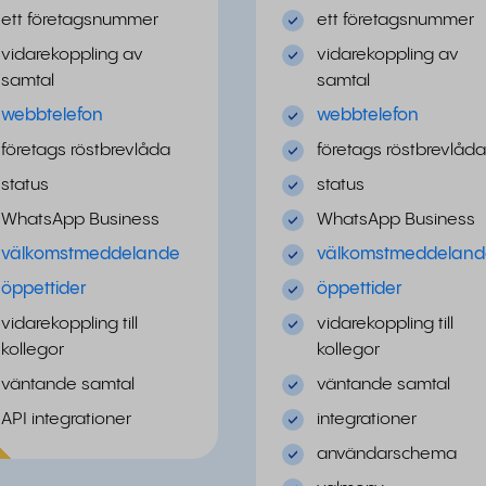
ett företagsnummer
ett företagsnummer
vidarekoppling av
vidarekoppling av
samtal
samtal
webbtelefon
webbtelefon
företags röstbrevlåda
företags röstbrevlåda
status
status
WhatsApp Business
WhatsApp Business
välkomstmeddelande
välkomstmeddeland
öppettider
öppettider
vidarekoppling till
vidarekoppling till
kollegor
kollegor
väntande samtal
väntande samtal
API integrationer
integrationer
ulär
användarschema