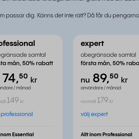
passar dig. Känns det inte rätt? Då får du pengarna ti
ofessional
expert
gränsade samtal
obegränsade samtal
sta mån, 50% rabatt
första mån, 50% raba
74,
89,
⁵⁰
⁵⁰
u
kr
nu
kr
ndare / månad
användare / månad
149
179
alt
kr
normalt
kr
j professional
välj expert
 inom Essential
Allt inom Professional