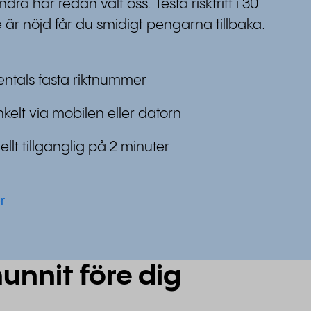
a har redan valt oss. Testa riskfritt i 30
 är nöjd får du smidigt pengarna tillbaka.
sentals fasta riktnummer
nkelt via mobilen eller datorn
ellt tillgänglig på 2 minuter
r
unnit före dig