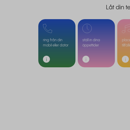
Låt din t
ring från din
ställ in dina
plac
mobil eller dator
öppettider
tillfäl