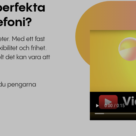
perfekta
efoni?
er. Med ett fast
ilitet och frihet.
lt det kan vara att
r du pengarna