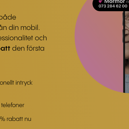
 både
rån din mobil.
essionalitet och
att
den första
nellt intryck
 telefoner
 % rabatt nu