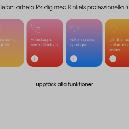
elefoni arbeta för dig med Rinkels professionella f
era samtal
vidarekoppla
välkomna dina
gör ditt arbe
ligt i kö
samtal till kollegor
uppringare
enklare med
insikter
upptäck alla funktioner