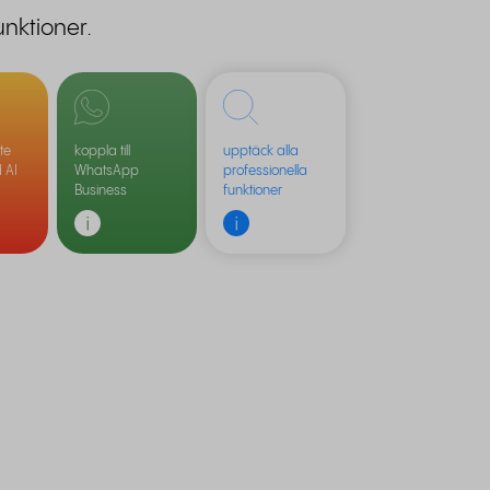
unktioner.
te
koppla till
upptäck alla
 AI
WhatsApp
professionella
Business
funktioner