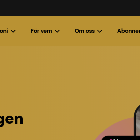
oni
För vem
Om oss
Abonne
egen