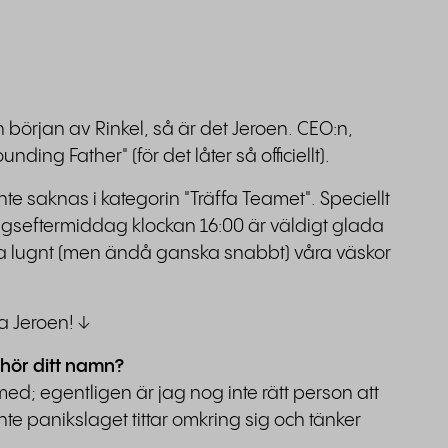
början av Rinkel, så är det Jeroen. CEO:n,
ding Father" (för det låter så officiellt).
te saknas i kategorin "Träffa Teamet". Speciellt
sdagseftermiddag klockan 16:00 är väldigt glada
lla lugnt (men ändå ganska snabbt) våra väskor
fa Jeroen! ↓
 hör ditt namn?
 med; egentligen är jag nog inte rätt person att
inte panikslaget tittar omkring sig och tänker