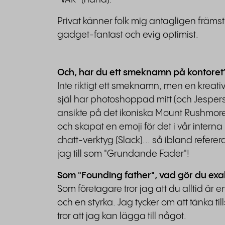
Privat känner folk mig antagligen främs
gadget-fantast och evig optimist.
Och, har du ett smeknamn på kontoret
Inte riktigt ett smeknamn, men en kreati
själ har photoshoppad mitt (och Jespers
ansikte på det ikoniska Mount Rushmor
och skapat en emoji för det i vår interna
chatt-verktyg (Slack)... så ibland referer
jag till som "Grundande Fader"!
Som "Founding father", vad gör du exak
Som företagare tror jag att du alltid är e
och en styrka. Jag tycker om att tänka
tror att jag kan lägga till något.