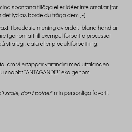
tt mina spontana tillägg eller idéer inte orsakar (för
 det lyckas borde du fråga dem ;-).
lväxt. I bredaste mening av ordet. Ibland handlar
re (genom att till exempel förbättra processer
å strategi, data eller produktförbättring.
data, om vi ertappar varandra med uttalanden
du snabbt "ANTAGANDE!" eka genom
n't scale, don't bother
" min personliga favorit.