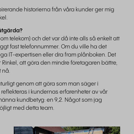
irerande historierna från våra kunder ger mig
kel.
 åtgärda?
om telekom) och det var då inte alls så enkelt att
yggt fast telefonnummer. Om du ville ha det
 IT-expertisen eller dra fram plånboken. Det
Rinkel, att göra den mindre företagaren bättre,
t nå.
aturligt genom att göra som man säger i
a reflekteras i kundernas erfarenheter av vår
lmänna kundbetyg: en 9,2. Något som jag
 möjligt med detta team.