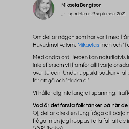
Mikaela Bengtson
uppdatera: 29 september 2021
Om det är någon som har varit med från 
Huvudmotivatorn,
Mikaelas
man och "Foun
Med andra ord: Jeroen kan naturligtvis in
inte eftersom vi (framför allt) varje on
över Jeroen. Under uppsikt packar vi a
för att gå och "dricka öl".
Vi håller dig inte längre i spänning. Träf
Vad är det första folk tänker på när de
Oj, det är direkt en tung fråga att börja
fråga, men jag hoppas i alla fall att de 
"VAR" (haha).