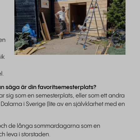
gen
ik
l.
an säga är din favoritsemesterplats?
rar sig som en semesterplats, eller som ett andra
 Dalarna i Sverige (lite av en självklarhet med en
en och de långa sommardagarna som en
h leva i storstaden.