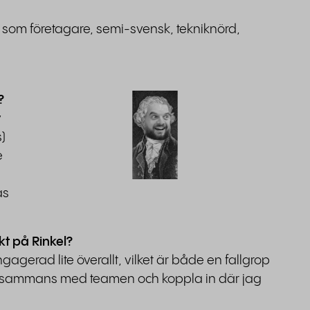
t som företagare, semi-svensk, tekniknörd,
?
v
)
e
as
t på Rinkel?
ngagerad lite överallt, vilket är både en fallgrop
 tillsammans med teamen och koppla in där jag