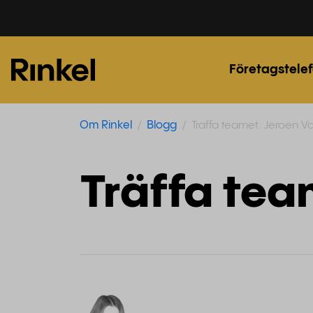
Företagstelef
Om Rinkel
Blogg
Träffa teamet: Jeroen V
Träffa tea