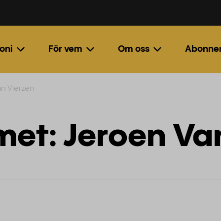
oni
För vem
Om oss
Abonne
an Vierzen
met: Jeroen Va