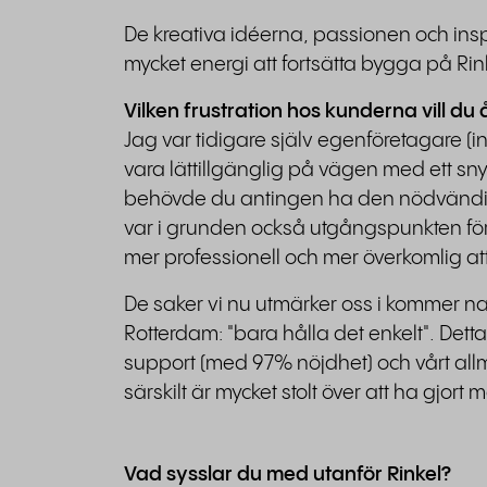
De kreativa idéerna, passionen och insp
mycket energi att fortsätta bygga på Rin
Vilken frustration hos kunderna vill du
Jag var tidigare själv egenföretagare (in
vara lättillgänglig på vägen med ett sn
behövde du antingen ha den nödvändiga
var i grunden också utgångspunkten för 
mer professionell och mer överkomlig at
De saker vi nu utmärker oss i kommer n
Rotterdam: "bara hålla det enkelt". Dett
support (med 97% nöjdhet) och vårt al
särskilt är mycket stolt över att ha gjort
Vad sysslar du med utanför Rinkel?