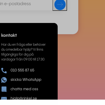
kontakt
Har du en fråga eller behöver
du omedelbar hjälp? Vi finns
tillgängliga för dig på
vardagar från 09:00 till 17:30.
010 555 87 65
skicka WhatsApp
chatta med oss
hjalp@rinkel.se