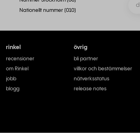
Nummer Stockholm (08)
Nationellt nummer (010)
rinkel
övrig
recensioner
bli partner
om Rinkel
villkor och bestämmelser
jobb
nätverksstatus
blogg
release notes