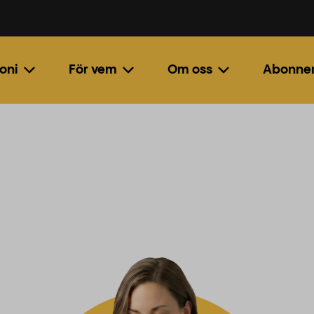
oni
För vem
Om oss
Abonne