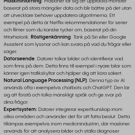
Maskininlärning
: Maskiner lär sig att upptäcka mönster
baserat på stora mängder data och blir bättre på det utan
att utvecklare behöver uppdatera algoritmerna. Ett
exempel på detta är Netflix rekommendationer för serier
och filmer som du kanske tycker om, baserat på din
tittarhistorik.
Röstigenkänning
: Tänk på Siri eller Google
Assistent som lyssnar och kan svara på vad du frågar eller
säger.
Datorseende
: Datorer tolkar bilder och identifierar vad
som finns på dem. Detta finns till exempel i nyare bilar som
känner igen trafikskyltar och hjälper dig att köra säkert.
Natural Language Processing (NLP)
: Denna typ av AI
används ofta i exempelvis chatbots och ChatGPT. Den lär
sig att förstå och tolka mänskligt språk och ge svar på
dina frågor.
Expertsystem:
Datorer integrerar expertkunskap inom
olika områden och använder det för att fatta beslut. Detta
tillämpas exempelvis inom medicinindustrin, där maskiner
används för att analysera bilder och ställa diagnoser.