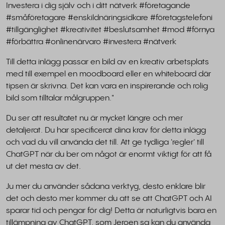
Investera i dig själv och i ditt nätverk #företagande
#småföretagare #enskildnäringsidkare #företagstelefoni
#tillgänglighet #kreativitet #beslutsamhet #mod #förnya
#förbättra #onlinenärvaro #investera #nätverk
Till detta inlägg passar en bild av en kreativ arbetsplats
med till exempel en moodboard eller en whiteboard där
tipsen är skrivna. Det kan vara en inspirerande och rolig
bild som tilltalar målgruppen."
Du ser att resultatet nu är mycket längre och mer
detaljerat. Du har specificerat dina krav för detta inlägg
och vad du vill använda det till. Att ge tydliga 'regler' till
ChatGPT när du ber om något är enormt viktigt för att få
ut det mesta av det.
Ju mer du använder sådana verktyg, desto enklare blir
det och desto mer kommer du att se att ChatGPT och AI
sparar tid och pengar för dig! Detta är naturligtvis bara en
tillämpning av ChatGPT, som Jeroen sa kan du använda