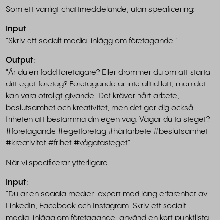
Som ett vanligt chattmeddelande, utan specificering:
Input
:
"Skriv ett socialt media-inlägg om företagande."
Output
:
"Är du en född företagare? Eller drömmer du om att starta
ditt eget företag? Företagande är inte alltid lätt, men det
kan vara otroligt givande. Det kräver hårt arbete,
beslutsamhet och kreativitet, men det ger dig också
friheten att bestämma din egen väg. Vågar du ta steget?
#företagande #egetföretag #hårtarbete #beslutsamhet
#kreativitet #frihet #vågatasteget"
När vi specificerar ytterligare:
Input
:
"Du är en sociala medier-expert med lång erfarenhet av
LinkedIn, Facebook och Instagram. Skriv ett socialt
media-inlägg om företagande, använd en kort punktlista