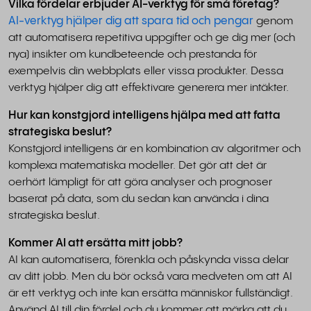
Vilka fördelar erbjuder AI-verktyg för små företag?
AI-verktyg hjälper dig att spara tid och pengar
genom
att automatisera repetitiva uppgifter och ge dig mer (och
nya) insikter om kundbeteende och prestanda för
exempelvis din webbplats eller vissa produkter. Dessa
verktyg hjälper dig att effektivare generera mer intäkter.
Hur kan konstgjord intelligens hjälpa med att fatta
strategiska beslut?
Konstgjord intelligens är en kombination av algoritmer och
komplexa matematiska modeller. Det gör att det är
oerhört lämpligt för att göra analyser och prognoser
baserat på data, som du sedan kan använda i dina
strategiska beslut.
Kommer AI att ersätta mitt jobb?
AI kan automatisera, förenkla och påskynda vissa delar
av ditt jobb. Men du bör också vara medveten om att AI
är ett verktyg och inte kan ersätta människor fullständigt.
Använd AI till din fördel och du kommer att märka att du