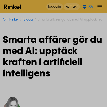
SV
logga in
Kontakt
Om Rinkel
Blogg
Smarta affärer gör du med AI: upptäck kraften i 
Smarta affärer gör du
med AI: upptäck
kraften i artificiell
intelligens