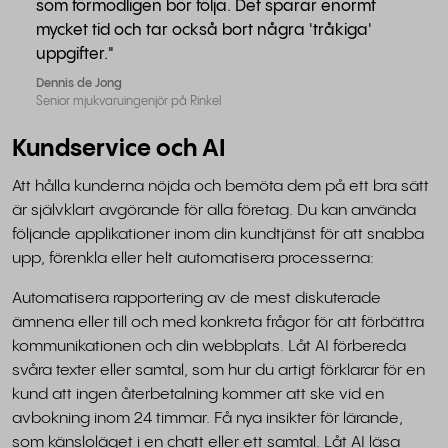
som förmodligen bör följa. Det sparar enormt
mycket tid och tar också bort några 'tråkiga'
uppgifter."
Dennis de Jong
Senior mjukvaruingenjör på Rinkel
Kundservice och AI
Att hålla kunderna nöjda och bemöta dem på ett bra sätt
är självklart avgörande för alla företag. Du kan använda
följande applikationer inom din kundtjänst för att snabba
upp, förenkla eller helt automatisera processerna:
Automatisera rapportering av de mest diskuterade
ämnena eller till och med konkreta frågor för att förbättra
kommunikationen och din webbplats. Låt AI förbereda
svåra texter eller samtal, som hur du artigt förklarar för en
kund att ingen återbetalning kommer att ske vid en
avbokning inom 24 timmar. Få nya insikter för lärande,
som känsloläget i en chatt eller ett samtal. Låt AI läsa