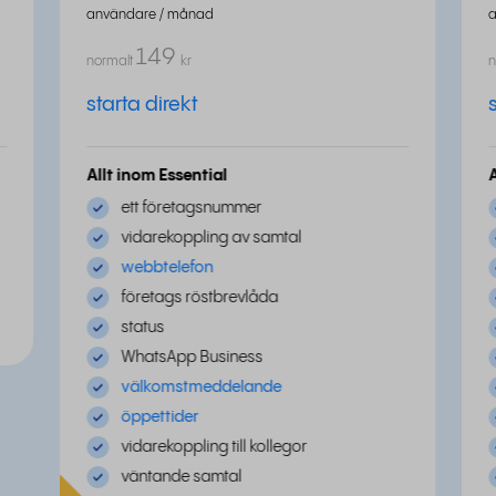
användare / månad
149
normalt
kr
n
starta direkt
Allt inom Essential
ett företagsnummer
vidarekoppling av samtal
webbtelefon
företags röstbrevlåda
status
WhatsApp Business
välkomstmeddelande
öppettider
vidarekoppling till kollegor
väntande samtal