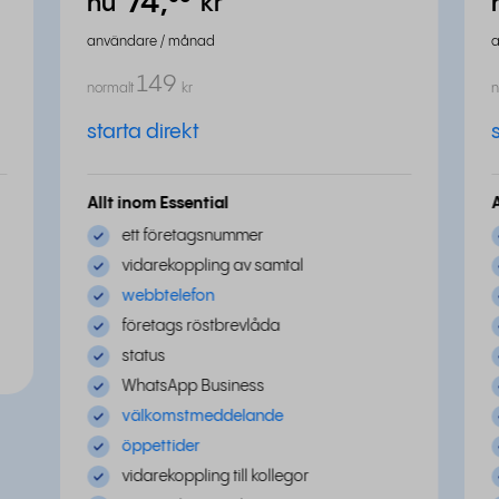
74,
⁵⁰
nu
kr
användare / månad
149
normalt
kr
n
starta direkt
Allt inom Essential
ett företagsnummer
vidarekoppling av samtal
webbtelefon
företags röstbrevlåda
status
WhatsApp Business
välkomstmeddelande
öppettider
vidarekoppling till kollegor