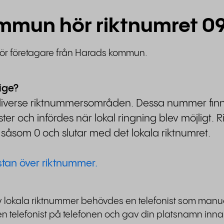
kommun hör riktnumret 0
för företagare från Harads kommun.
ige?
t i diverse riktnummersområden. Dessa nummer f
ter och infördes när lokal ringning blev möjligt. Ri
såsom 0 och slutar med det lokala riktnumret.
istan över riktnummer.
av lokala riktnummer behövdes en telefonist som manue
ck en telefonist på telefonen och gav din platsnamn in