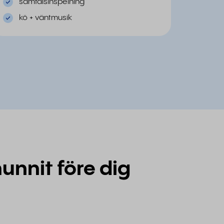
samtalsinspelning
kö + väntmusik
unnit före dig