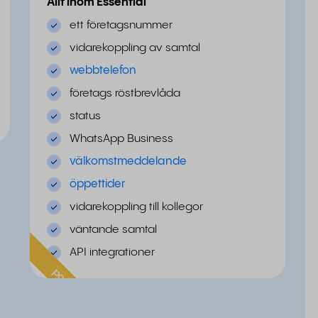
Allt inom Essential
ett företagsnummer
vidarekoppling av samtal
webbtelefon
företags röstbrevlåda
status
WhatsApp Business
välkomstmeddelande
öppettider
vidarekoppling till kollegor
väntande samtal
API integrationer
populär