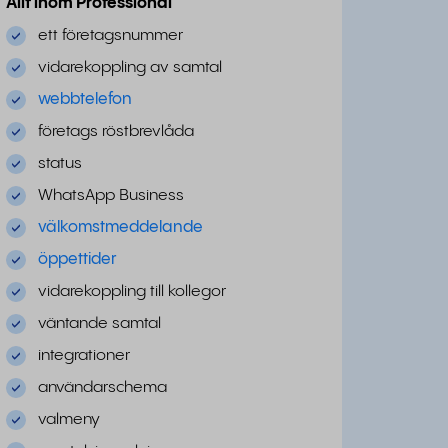
Allt inom Professional
ett företagsnummer
vidarekoppling av samtal
webbtelefon
företags röstbrevlåda
status
WhatsApp Business
välkomstmeddelande
öppettider
vidarekoppling till kollegor
väntande samtal
integrationer
användarschema
valmeny