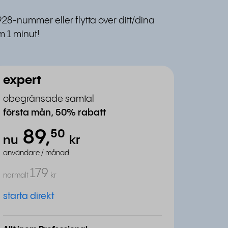
928-nummer eller flytta över ditt/dina
 1 minut!
expert
obegränsade samtal
första mån, 50% rabatt
89,
⁵⁰
nu
kr
användare / månad
179
normalt
kr
starta direkt