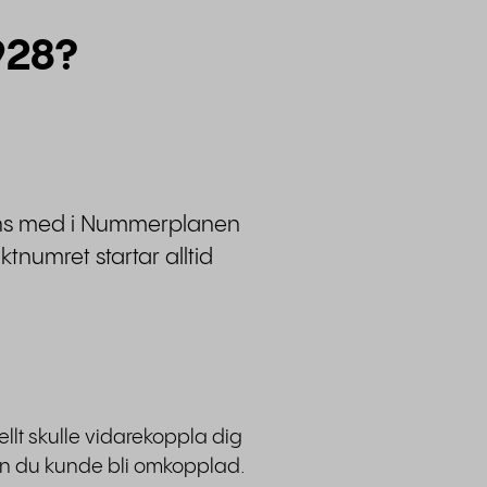
928?
inns med i Nummerplanen
ktnumret startar alltid
llt skulle vidarekoppla dig
nan du kunde bli omkopplad.