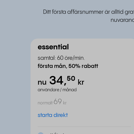
Ditt första affärsnummer är alltid gr
nuvarand
essential
samtal: 60 öre/min.
första mån, 50% rabatt
34,
⁵⁰
nu
kr
användare / månad
69
normalt
kr
starta direkt