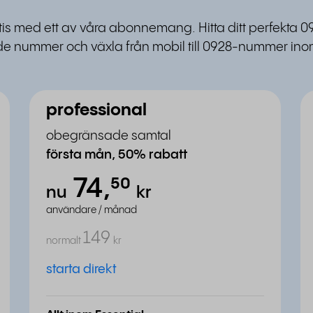
atis med ett av våra abonnemang. Hitta ditt perfekta 0
e nummer och växla från mobil till 0928-nummer inom
professional
obegränsade samtal
första mån, 50% rabatt
74,
⁵⁰
nu
kr
användare / månad
149
normalt
kr
starta direkt