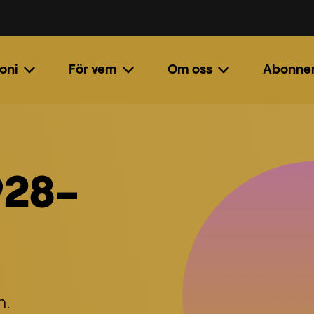
oni
För vem
Om oss
Abonne
928-
n.