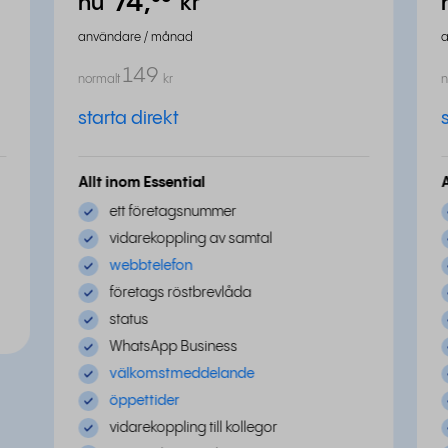
74,
⁵⁰
nu
kr
användare / månad
149
normalt
kr
n
starta direkt
Allt inom Essential
ett företagsnummer
vidarekoppling av samtal
webbtelefon
företags röstbrevlåda
status
WhatsApp Business
välkomstmeddelande
öppettider
vidarekoppling till kollegor