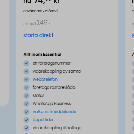
74,
⁵⁰
nu
kr
användare / månad
149
normalt
kr
n
starta direkt
Allt inom Essential
ett företagsnummer
vidarekoppling av samtal
webbtelefon
företags röstbrevlåda
status
WhatsApp Business
välkomstmeddelande
öppettider
vidarekoppling till kollegor