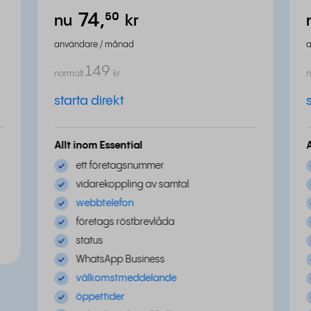
74,
⁵⁰
nu
kr
användare / månad
149
normalt
kr
n
starta direkt
Allt inom Essential
ett företagsnummer
vidarekoppling av samtal
webbtelefon
företags röstbrevlåda
status
WhatsApp Business
välkomstmeddelande
öppettider