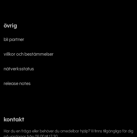
övrig
bli partner
villkor och bestämmelser
nätverksstatus
release notes
kontakt
Har du en fråga eller behöver du omedelbar hjälp? Vi finns tillgängliga för dig
på vardagar från 09:00 till 17:30.