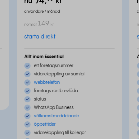
74,
⁵⁰
nu
kr
användare / månad
149
normalt
kr
n
starta direkt
Allt inom Essential
ett företagsnummer
vidarekoppling av samtal
webbtelefon
företags röstbrevlåda
status
WhatsApp Business
välkomstmeddelande
öppettider
vidarekoppling till kollegor