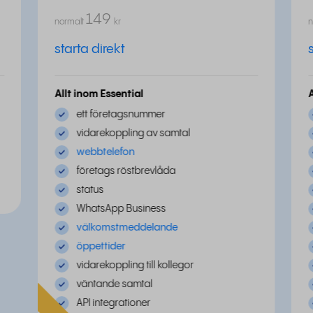
149
normalt
kr
n
starta direkt
Allt inom Essential
ett företagsnummer
vidarekoppling av samtal
webbtelefon
företags röstbrevlåda
status
WhatsApp Business
välkomstmeddelande
öppettider
vidarekoppling till kollegor
väntande samtal
API integrationer