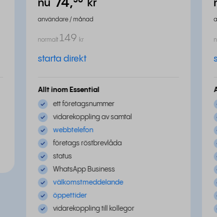
74,
⁵⁰
nu
kr
användare / månad
149
normalt
kr
n
starta direkt
Allt inom Essential
ett företagsnummer
vidarekoppling av samtal
webbtelefon
företags röstbrevlåda
status
WhatsApp Business
välkomstmeddelande
öppettider
vidarekoppling till kollegor