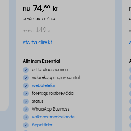
74,
⁵⁰
nu
kr
användare / månad
149
normalt
kr
n
starta direkt
Allt inom Essential
ett företagsnummer
vidarekoppling av samtal
webbtelefon
företags röstbrevlåda
status
WhatsApp Business
välkomstmeddelande
öppettider