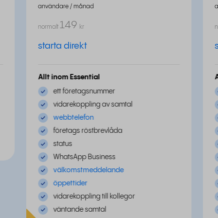
användare / månad
149
normalt
kr
n
starta direkt
Allt inom Essential
ett företagsnummer
vidarekoppling av samtal
webbtelefon
företags röstbrevlåda
status
WhatsApp Business
välkomstmeddelande
öppettider
vidarekoppling till kollegor
väntande samtal