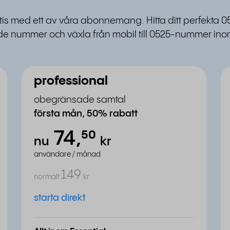
atis med ett av våra abonnemang. Hitta ditt perfekta 0
e nummer och växla från mobil till 0525-nummer inom
professional
obegränsade samtal
första mån, 50% rabatt
74,
⁵⁰
nu
kr
användare / månad
149
normalt
kr
starta direkt