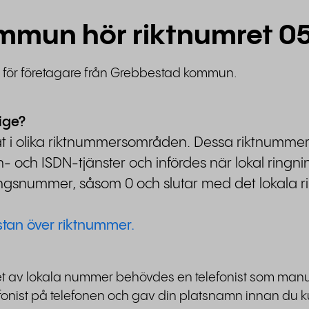
kommun hör riktnumret 0
t för företagare från Grebbestad kommun.
ige?
lat i olika riktnummersområden. Dessa riktnummer
och ISDN-tjänster och infördes när lokal ringnin
lgångsnummer, såsom 0 och slutar med det lokala r
istan över riktnummer.
t av lokala nummer behövdes en telefonist som manuell
efonist på telefonen och gav din platsnamn innan du 