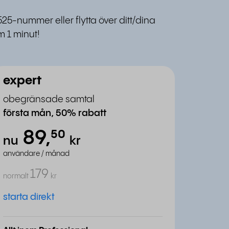
525-nummer eller flytta över ditt/dina
 1 minut!
expert
obegränsade samtal
första mån, 50% rabatt
89,
⁵⁰
nu
kr
användare / månad
179
normalt
kr
starta direkt