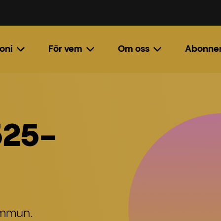
oni
För vem
Om oss
Abonne
525-
ommun.