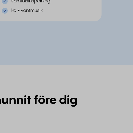
samtalsinspelning
kö + väntmusik
unnit före dig