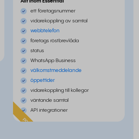
Allt inom Essential
ett företagsnummer
vidarekoppling av samtal
webbtelefon
företags röstbrevlåda
status
WhatsApp Business
välkomstmeddelande
öppettider
vidarekoppling till kollegor
väntande samtal
API integrationer
populär