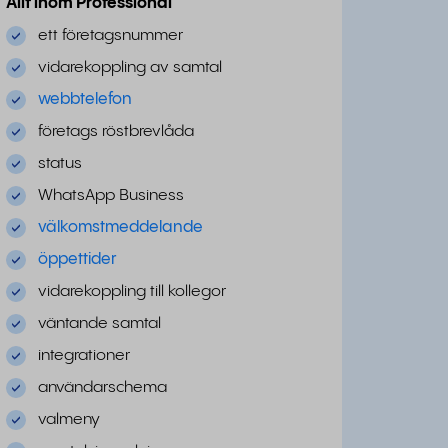
Allt inom Professional
ett företagsnummer
vidarekoppling av samtal
webbtelefon
företags röstbrevlåda
status
WhatsApp Business
välkomstmeddelande
öppettider
vidarekoppling till kollegor
väntande samtal
integrationer
användarschema
valmeny