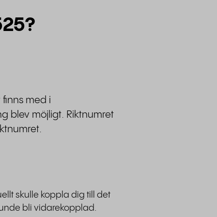
525?
 finns med i
g blev möjligt. Riktnumret
iktnumret.
t skulle koppla dig till det
kunde bli vidarekopplad.