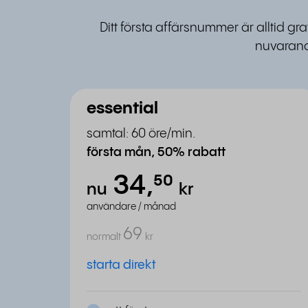
Ditt första affärsnummer är alltid gr
nuvarand
essential
samtal: 60 öre/min.
första mån, 50% rabatt
34,
⁵⁰
nu
kr
användare / månad
69
normalt
kr
starta direkt