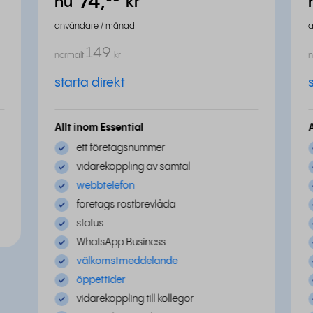
74,
⁵⁰
nu
kr
användare / månad
149
normalt
kr
n
starta direkt
Allt inom Essential
ett företagsnummer
vidarekoppling av samtal
webbtelefon
företags röstbrevlåda
status
WhatsApp Business
välkomstmeddelande
öppettider
vidarekoppling till kollegor