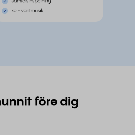
samtalsinspelning
kö + väntmusik
unnit före dig