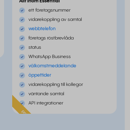
Allt inom Essential
ett företagsnummer
vidarekoppling av samtal
webbtelefon
företags röstbrevlåda
status
WhatsApp Business
välkomstmeddelande
öppettider
vidarekoppling till kollegor
väntande samtal
API integrationer
populär