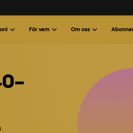
oni
För vem
Om oss
Abonne
40-
.