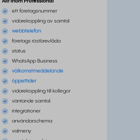
Allt inom Professional
ett företagsnummer
vidarekoppling av samtal
webbtelefon
företags röstbrevlåda
status
WhatsApp Business
välkomstmeddelande
öppettider
vidarekoppling till kollegor
väntande samtal
integrationer
användarschema
valmeny