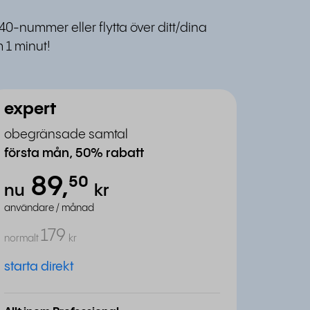
40-nummer eller flytta över ditt/dina
 1 minut!
expert
obegränsade samtal
första mån, 50% rabatt
89,
⁵⁰
nu
kr
användare / månad
179
normalt
kr
starta direkt