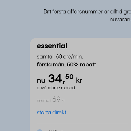
Ditt första affärsnummer är alltid g
nuvarand
essential
samtal: 60 öre/min.
första mån, 50% rabatt
34,
⁵⁰
nu
kr
användare / månad
69
normalt
kr
starta direkt