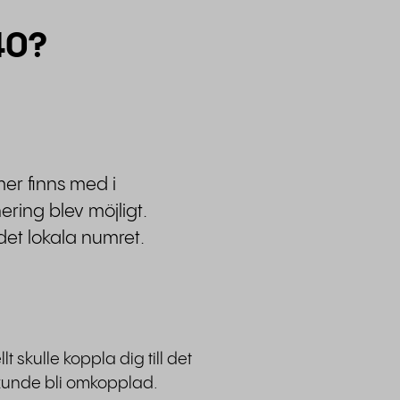
40?
er finns med i
ring blev möjligt.
det lokala numret.
skulle koppla dig till det
 kunde bli omkopplad.