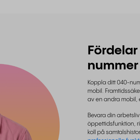
Fördelar
nummer
Koppla ditt 040-num
mobil. Framtidssäker
av en andra mobil, ex
Bevara din arbetsl
öppettidsfunktion, r
koll på samtalshist