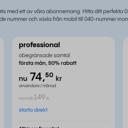
ratis med ett av våra abonnemang. Hitta ditt perfekta 0
e nummer och växla från mobil till 040-nummer inom
professional
obegränsade samtal
första mån, 50% rabatt
74,
⁵⁰
nu
kr
användare / månad
149
normalt
kr
starta direkt