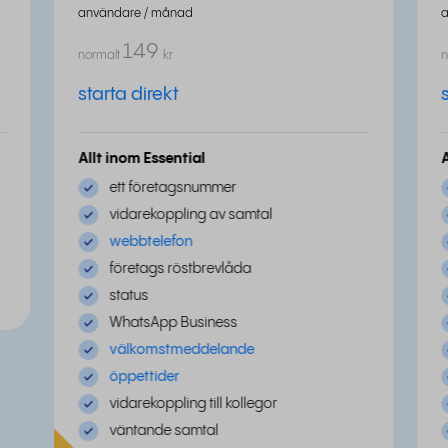
användare / månad
149
normalt
kr
n
starta direkt
Allt inom Essential
ett företagsnummer
vidarekoppling av samtal
webbtelefon
företags röstbrevlåda
status
WhatsApp Business
välkomstmeddelande
öppettider
vidarekoppling till kollegor
väntande samtal