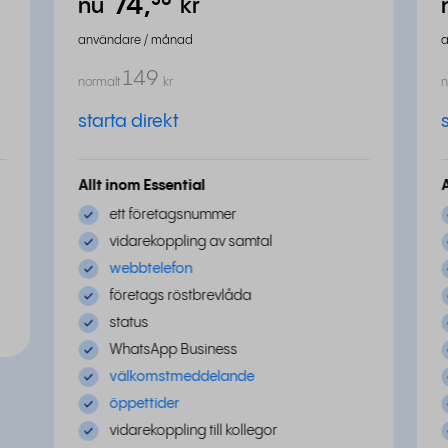
74,
⁵⁰
nu
kr
användare / månad
149
normalt
kr
n
starta direkt
Allt inom Essential
ett företagsnummer
vidarekoppling av samtal
webbtelefon
företags röstbrevlåda
status
WhatsApp Business
välkomstmeddelande
öppettider
vidarekoppling till kollegor