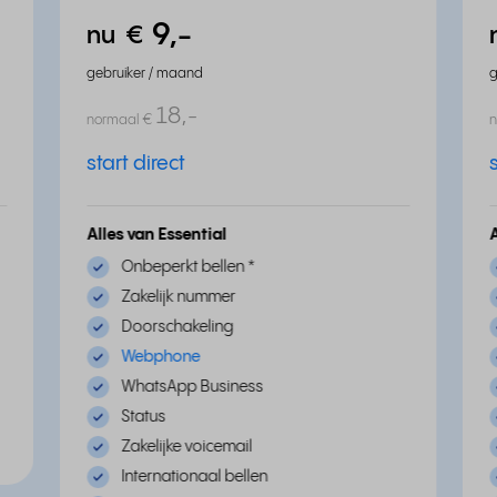
9,
-
nu
€
gebruiker / maand
g
18,
-
normaal
€
start direct
Alles van Essential
Onbeperkt bellen
*
Zakelijk nummer
Doorschakeling
Webphone
WhatsApp Business
Status
Zakelijke voicemail
Internationaal bellen