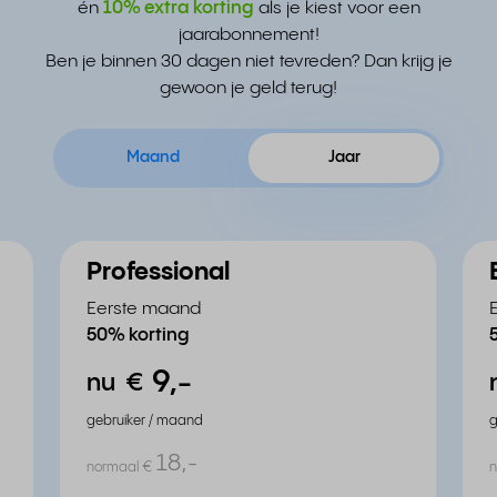
én
10% extra korting
als je kiest voor een
jaarabonnement!
Ben je binnen 30 dagen niet tevreden? Dan krijg je
gewoon je geld terug!
Maand
Jaar
Professional
Eerste maand
50% korting
9,
-
nu
€
gebruiker / maand
g
18,
-
normaal
€