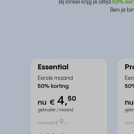
Bij Rinkel krijg je altijd
50% kor
Ben je bi
Essential
Pr
Eerste maand
Eer
50% korting
50%
4,
⁵⁰
nu
€
n
gebruiker / maand
gebr
9,
-
normaal
€
nor