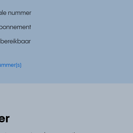
eale nummer
 abonnement
t bereikbaar
nummer(s)
er