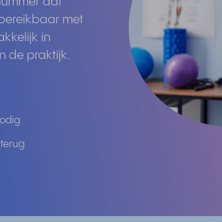
 nummer dat
 bereikbaar met
kkelijk in
n de praktijk.
nodig
 terug