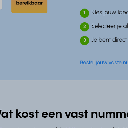
Kies jouw id
1
Selecteer je
2
Je bent direc
3
Bestel jouw vaste 
at kost een vast numm