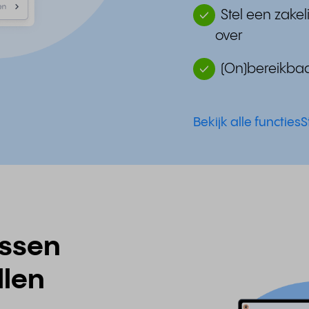
Stel een zakel
over
(On)bereikbaa
Bekijk alle functies
S
ussen
llen