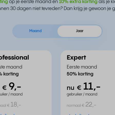
ting
op je eerste maand én
10% extra korting
als je 
nnen 30 dagen niet tevreden? Dan krijg je gewoon je g
Maand
Jaar
ofessional
Expert
ste maand
Eerste maand
 korting
50% korting
9,
11,
-
-
u
€
nu
€
uiker / maand
gebruiker / maand
18,
22,
-
-
maal
€
normaal
€