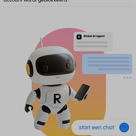
account wordt geblokkeerd?
start een chat