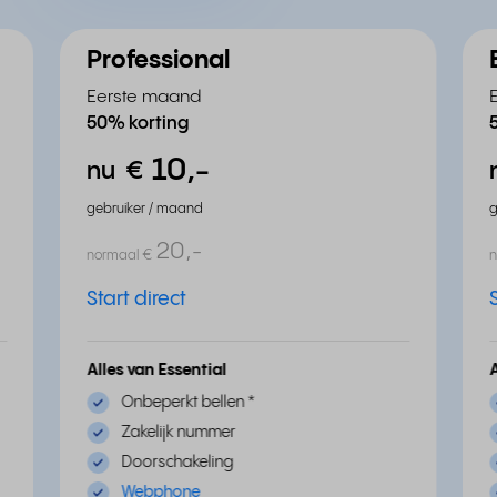
Professional
Eerste maand
50% korting
10,
-
nu
€
gebruiker / maand
g
20,
-
normaal
€
Start direct
Alles van Essential
Onbeperkt bellen
*
Zakelijk nummer
Doorschakeling
Webphone