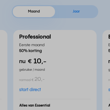
Maand
Jaar
Professional
Eerste maand
50% korting
10,
-
nu
€
gebruiker / maand
g
20,
-
normaal
€
start direct
Alles van Essential