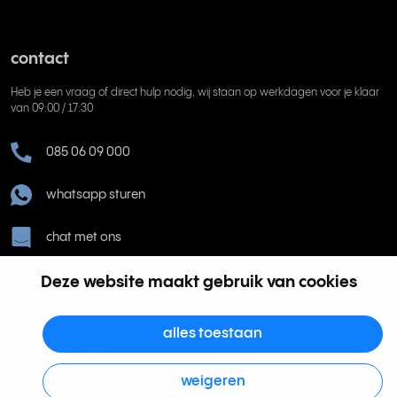
contact
Heb je een vraag of direct hulp nodig, wij staan op werkdagen voor je klaar
van 09:00 / 17:30
085 06 09 000
whatsapp sturen
chat met ons
help@rinkel.nl
Deze website maakt gebruik van cookies
alles toestaan
weigeren