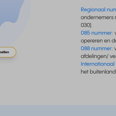
Regionaal nu
ondernemers me
030).
085 nummer:
opereren en dus
088 nummer:
afdelingen/ ve
Internationaa
het buitenland