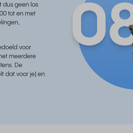
t dus geen los
00 tot en met
elingen,
edoeld voor
 met meerdere
etens. De
t dat voor je) en