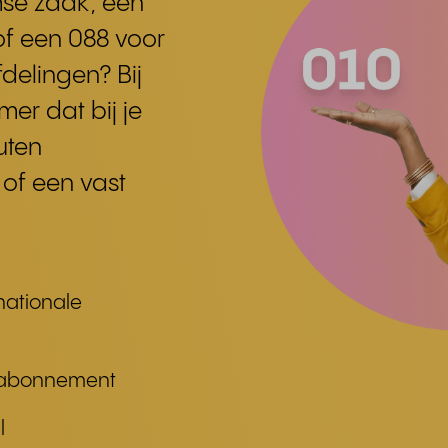
se zaak, een
 of een 088 voor
delingen? Bij
mer dat bij je
uten
 of een vast
rnationale
je abonnement
l