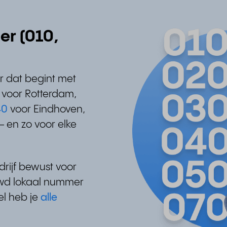
er (010,
 dat begint met
0
voor Rotterdam,
40
voor Eindhoven,
 en zo voor elke
rijf bewust voor
uwd lokaal nummer
el heb je
alle