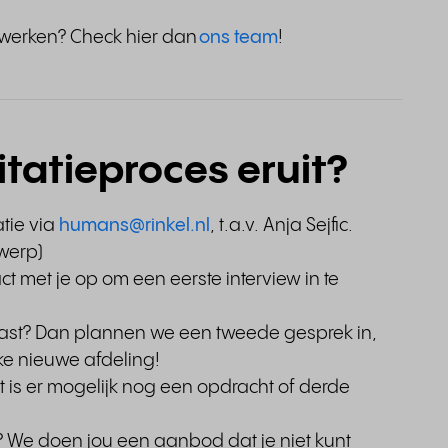
 werken? Check hier dan
ons team
!
citatieproces eruit?
tie via
humans@rinkel.nl
, t.a.v. Anja Sejfic.
rwerp)
 met je op om een eerste interview in te
iast? Dan plannen we een tweede gesprek in,
ke nieuwe afdeling!
rt is er mogelijk nog een opdracht of derde
We doen jou een aanbod dat je niet kunt