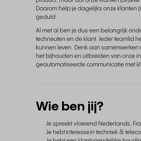
product, maar dat onze klanten (drukk
Daarom help je dagelijks onze klanten (
geduld.
Al met al ben je dus een belangrijk ond
techneuten en de klant. Ieder teamlid h
kunnen leven. Denk aan samenwerken me
het bijhouden en uitbreiden van onze in
geautomatiseerde communicatie met kl
Wie ben jij?
Je spreekt vloeiend Nederlands, Fr
Je hebt interesse in techniek & telec
Je hebt een klantvriendelijke houdi