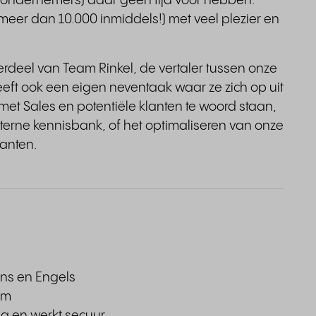
e ondernemers) daar geen tijd voor hebben.
meer dan 10.000 inmiddels!) met veel plezier en
erdeel van Team Rinkel, de vertaler tussen onze
eeft ook een eigen neventaak waar ze zich op uit
t Sales en potentiële klanten te woord staan,
terne kennisbank, of het optimaliseren van onze
anten.
ans en Engels
om
ng en werkt secuur