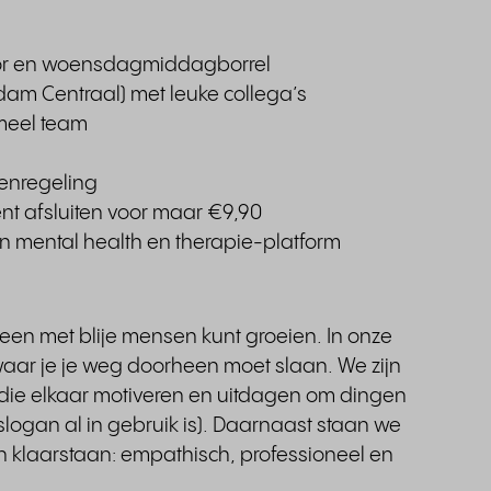
oor en woensdagmiddagborrel
rdam Centraal) met leuke collega’s
rmeel team
enregeling
t afsluiten voor maar €9,90
een mental health en therapie-platform
lleen met blije mensen kunt groeien. In onze
waar je je weg doorheen moet slaan. We zijn
 die elkaar motiveren en uitdagen om dingen
ogan al in gebruik is). Daarnaast staan we
en klaarstaan: empathisch, professioneel en