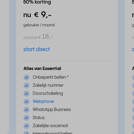
50% korting
9,
-
nu
€
gebruiker / maand
g
18,
-
normaal
€
start direct
Alles van Essential
Onbeperkt bellen
*
Zakelijk nummer
Doorschakeling
Webphone
WhatsApp Business
Status
Zakelijke voicemail
Internationaal bellen