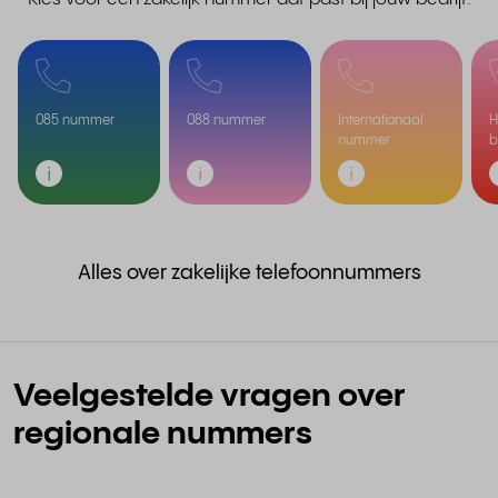
085 nummer
088 nummer
Internationaal
H
nummer
b
Alles over zakelijke telefoonnummers
Veelgestelde vragen over
regionale nummers