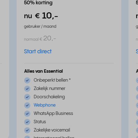
50% korting
10,
-
nu
€
gebruiker / maand
g
20,
-
normaal
€
Start direct
Alles van Essential
Onbeperkt bellen
*
Zakelijk nummer
Doorschakeling
Webphone
WhatsApp Business
Status
Zakelijke voicemail