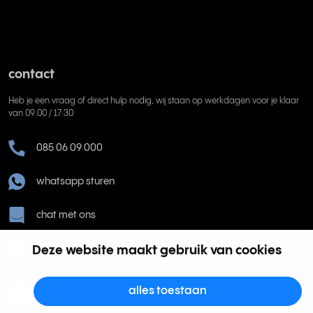
contact
Heb je een vraag of direct hulp nodig, wij staan op werkdagen voor je klaar
van 09:00 / 17:30
085 06 09 000
whatsapp sturen
chat met ons
Deze website maakt gebruik van cookies
help@rinkel.nl
alles toestaan