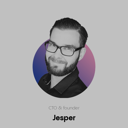
CTO & founder
Jesper