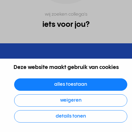
wij zoeken collega's
iets voor jou?
Rinkel cijfers
Deze website maakt gebruik van cookies
Belangrijke Rinkel cijfers waar we als team erg trots op zijn:
alles toestaan
3
20K
9.
weigeren
details tonen
dagelijkse gebruikers
uit honderden
reviews