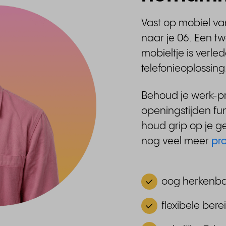
Vast op mobiel va
naar je 06. Een tw
mobieltje is verl
telefonieoplossing
Behoud je werk-p
openingstijden fu
houd grip op je g
nog veel meer
pro
oog herkenbaa
flexibele bere