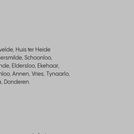
velde, Huis ter Heide
gersmilde, Schoonloo,
nde, Eldersloo, Ekehaar,
nloo, Annen, Vries, Tynaarlo,
a, Donderen.