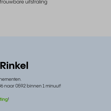
trouwbare uitstraling
Rinkel
nnementen.
06 naar 0592 binnen 1 minuut!
ting
!