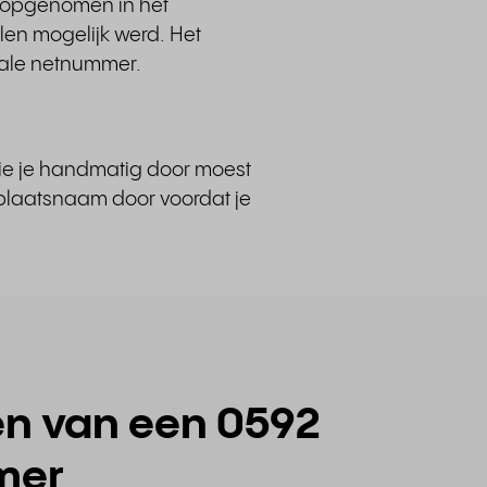
n opgenomen in het
en mogelijk werd. Het
nale netnummer.
 die je handmatig door moest
 plaatsnaam door voordat je
n van een 0592
mer