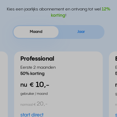
Kies een jaarlijks abonnement en ontvang tot wel
12%
korting
!
Maand
Jaar
Professional
Eerste 2 maanden
50% korting
10,
-
nu
€
gebruiker / maand
g
20,
-
normaal
€
start direct