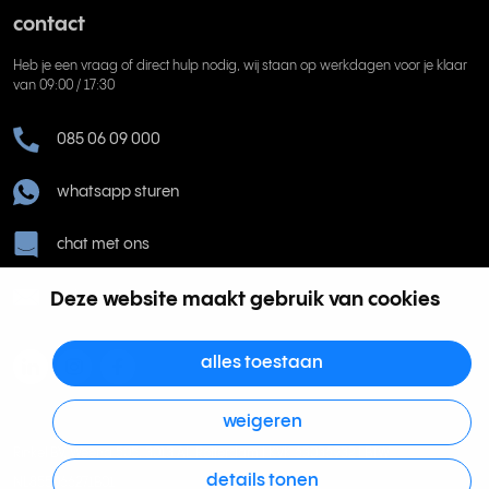
contact
Heb je een vraag of direct hulp nodig, wij staan op werkdagen voor je klaar
van 09:00 / 17:30
085 06 09 000
whatsapp sturen
chat met ons
help@rinkel.nl
Deze website maakt gebruik van cookies
alles toestaan
weigeren
Rinkel BV, Weena 505, 3013 AL Rotterdam | KVK 63036932 | BTW
details tonen
NL855066271B01