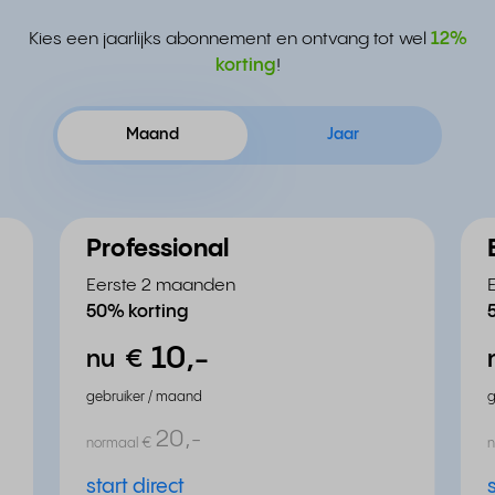
Kies een jaarlijks abonnement en ontvang tot wel
12%
korting
!
Maand
Jaar
Professional
Eerste 2 maanden
50% korting
10,
-
nu
€
gebruiker / maand
g
20,
-
normaal
€
start direct