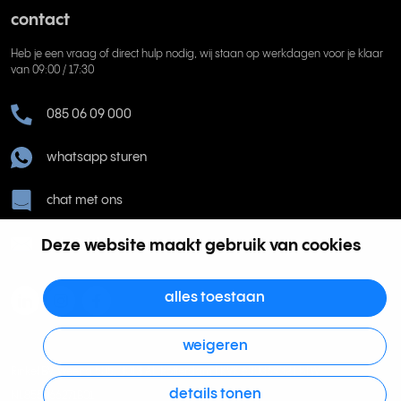
contact
Heb je een vraag of direct hulp nodig, wij staan op werkdagen voor je klaar
van 09:00 / 17:30
085 06 09 000
whatsapp sturen
chat met ons
help@rinkel.nl
Deze website maakt gebruik van cookies
alles toestaan
weigeren
Rinkel BV, Weena 505, 3013 AL Rotterdam | KVK 63036932 | BTW
details tonen
NL855066271B01