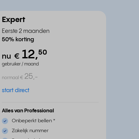
Expert
Eerste 2 maanden
50% korting
12,
⁵⁰
nu
€
gebruiker / maand
25,
-
normaal
€
start direct
Alles van Professional
Onbeperkt bellen
*
Zakelijk nummer