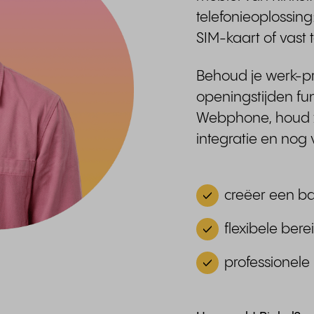
telefonieoplossing
SIM-kaart of vast 
Behoud je werk-p
openingstijden fun
Webphone, houd zi
integratie en nog
creëer een ba
flexibele bere
professionel