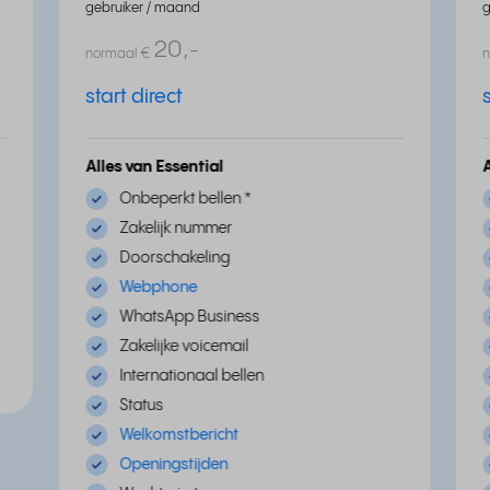
gebruiker / maand
g
20,
-
normaal
€
start direct
Alles van Essential
Onbeperkt bellen
*
Zakelijk nummer
Doorschakeling
Webphone
WhatsApp Business
Zakelijke voicemail
Internationaal bellen
Status
Welkomstbericht
Openingstijden