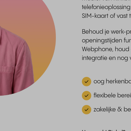
telefonieoplossing
SIM-kaart of vast 
Behoud je werk-pr
openingstijden fun
Webphone, houd g
integratie en nog
oog herkenbaa
flexibele bere
zakelijke & 