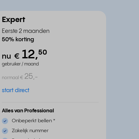
Expert
Eerste 2 maanden
50% korting
12,
⁵⁰
nu
€
gebruiker / maand
25,
-
normaal
€
start direct
Alles van Professional
Onbeperkt bellen
*
Zakelijk nummer