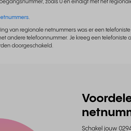
en toegangsnummer, zoals 0 en eindigt met het region
t netnummers
.
ering van regionale netnummers was er een telefonist
et andere telefoonnummer. Je kreeg een telefoniste a
orden doorgeschakeld.
Voordele
netnum
Schakel jouw 029