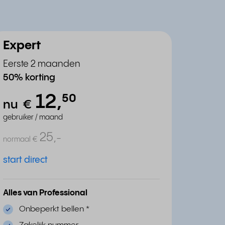
Expert
Eerste 2 maanden
50% korting
12,
⁵⁰
nu
€
gebruiker / maand
25,
-
normaal
€
start direct
Alles van Professional
Onbeperkt bellen
*