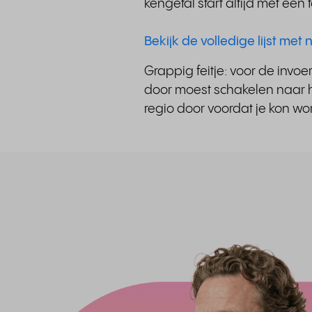
kengetal start altijd met e
Bekijk de volledige lijst me
Grappig feitje: voor de invo
door moest schakelen naar h
regio door voordat je kon w