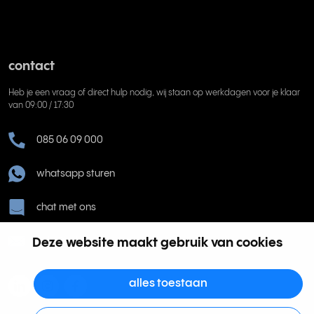
contact
Heb je een vraag of direct hulp nodig, wij staan op werkdagen voor je klaar
van 09:00 / 17:30
085 06 09 000
whatsapp sturen
chat met ons
help@rinkel.nl
Deze website maakt gebruik van cookies
alles toestaan