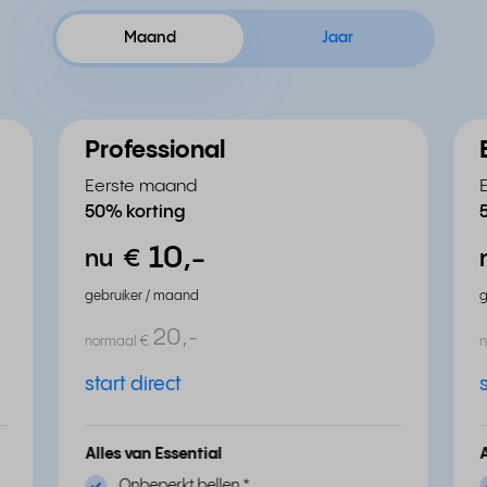
Maand
Jaar
Professional
Eerste maand
50% korting
10,
-
nu
€
gebruiker / maand
g
20,
-
normaal
€
start direct
Alles van Essential
Onbeperkt bellen
*