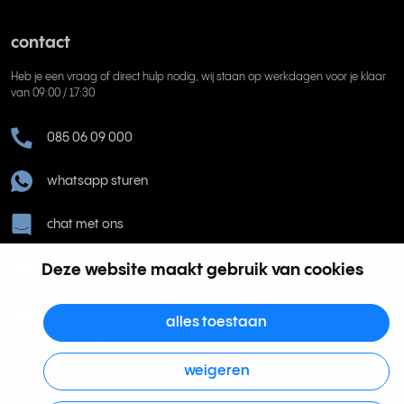
contact
Heb je een vraag of direct hulp nodig, wij staan op werkdagen voor je klaar
van 09:00 / 17:30
085 06 09 000
whatsapp sturen
chat met ons
Deze website maakt gebruik van cookies
help@rinkel.nl
alles toestaan
weigeren
Rinkel BV, Weena 505, 3013 AL Rotterdam | KVK 63036932 | BTW