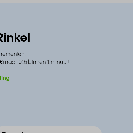
Rinkel
nnementen.
06 naar 015 binnen 1 minuut!
ting
!