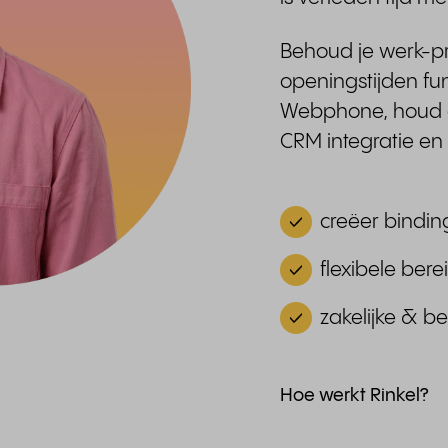
Behoud je werk-pr
openingstijden fun
Webphone, houd g
CRM integratie e
creëer binding
flexibele bere
zakelijke & 
Hoe werkt Rinkel?