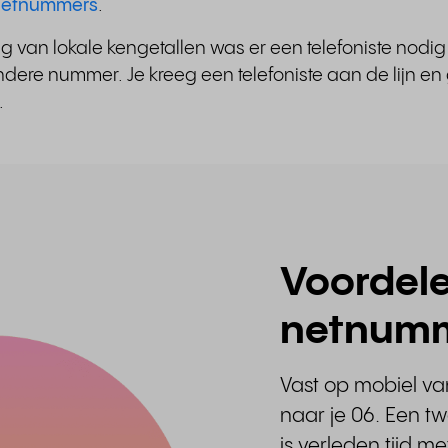
t netnummers
.
ng van lokale kengetallen was er een telefoniste nodi
ere nummer. Je kreeg een telefoniste aan de lijn en g
.
Voordele
netnum
Vast op mobiel va
naar je 06. Een tw
is verleden tijd m