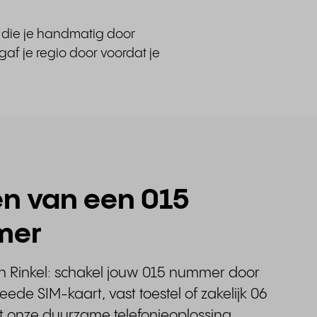
g die je handmatig door
af je regio door voordat je
n van een 015
mer
n Rinkel: schakel jouw 015 nummer door
eede SIM-kaart, vast toestel of zakelijk 06
et onze duurzame telefonieoplossing.