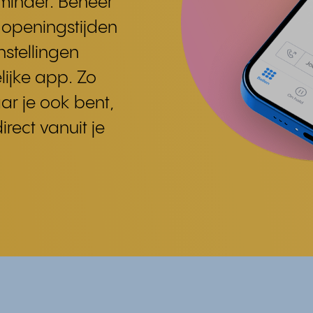
 minder. Beheer
 openingstijden
nstellingen
lijke app. Zo
aar je ook bent,
irect vanuit je