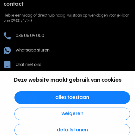
contact
Heb je een vraag of direct hulp nodig, wij staan op werkdagen voor je klaar
van 09:00 / 17:30
085 06 09 000
whatsapp sturen
chat met ons
Deze website maakt gebruik van cookies
help@rinkel.nl
alles toestaan
weigeren
Rinkel BV, Weena 505, 3013 AL Rotterdam | KVK 63036932 | BTW
details tonen
NL855066271B01