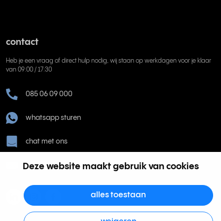
contact
Heb je een vraag of direct hulp nodig, wij staan op werkdagen voor je klaar
van 09:00 / 17:30
085 06 09 000
whatsapp sturen
chat met ons
help@rinkel.nl
Deze website maakt gebruik van cookies
alles toestaan