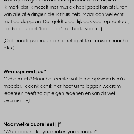
Wat is jouw geheim om thuis productief te blijven?
Ik merk dat ik mezelf met muziek heel goed kan afsluiten
van alle afleidingen die ik thuis heb. Maar dan wel echt
met oordopjes in. Dat geldt eigenlijk ook voor op kantoor;
het is een soort ‘fool proof’ methode voor mij.
(Ook handig wanneer je kat heftig zit te miauwen naar het
niks.)
Wie inspireert jou?
Cliché much? Maar het eerste wat in me opkwam is m’n
moeder. Ik denk dat ik niet hoef uit te leggen waarom,
iedereen heeft zo zijn eigen redenen en kan dit wel
beamen. :-)
Naar welke quote leef jij?
“What doesn’t kill you makes you stronger.”