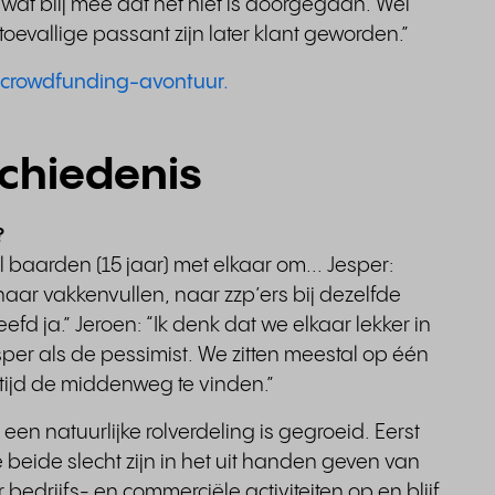
 wat blij mee dat het niet is doorgegaan. Wel
toevallige passant zijn later klant geworden.”
t crowdfunding-avontuur.
chiedenis
?
baarden (15 jaar) met elkaar om... Jesper:
naar vakkenvullen, naar zzp’ers bij dezelfde
d ja.” Jeroen: “Ik denk dat we elkaar lekker in
sper als de pessimist. We zitten meestal op één
altijd de middenweg te vinden.”
k een natuurlijke rolverdeling is gegroeid. Eerst
eide slecht zijn in het uit handen geven van
edrijfs- en commerciële activiteiten op en blijf