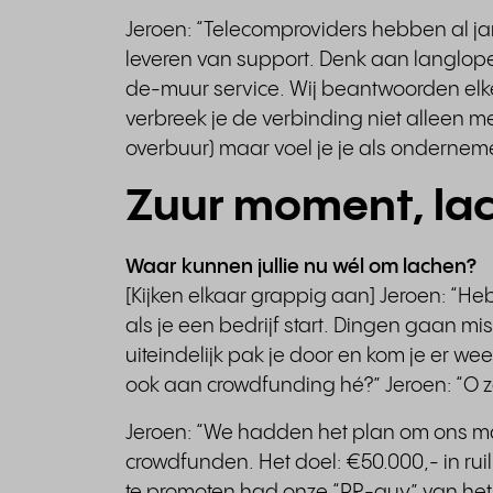
Jeroen: “Telecomproviders hebben al ja
leveren van support. Denk aan langlope
de-muur service. Wij beantwoorden elke
verbreek je de verbinding niet alleen me
overbuur) maar voel je je als onderne
Zuur moment, lac
Waar kunnen jullie nu wél om lachen?
[Kijken elkaar grappig aan] Jeroen: “Heb
als je een bedrijf start. Dingen gaan mi
uiteindelijk pak je door en kom je er weer
ook aan crowdfunding hé?” Jeroen: “O z
Jeroen: “We hadden het plan om ons ma
crowdfunden. Het doel: €50.000,- in r
te promoten had onze “PR-guy” van het