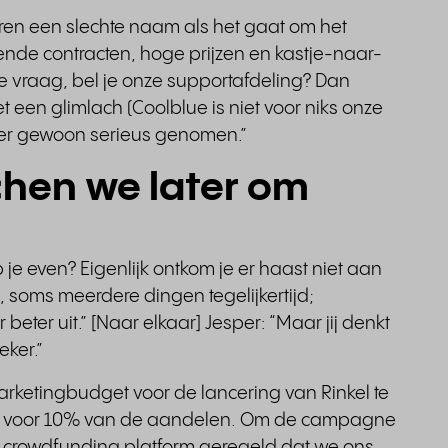
ren een slechte naam als het gaat om het
nde contracten, hoge prijzen en kastje-naar-
 vraag, bel je onze supportafdeling? Dan
t een glimlach (Coolblue is niet voor niks onze
mer gewoon serieus genomen.”
hen we later om
 je even? Eigenlijk ontkom je er haast niet aan
s, soms meerdere dingen tegelijkertijd;
 beter uit.” [Naar elkaar] Jesper: “Maar jij denkt
eker.”
rketingbudget voor de lancering van Rinkel te
uil voor 10% van de aandelen. Om de campagne
 crowdfunding platform geregeld dat we ons