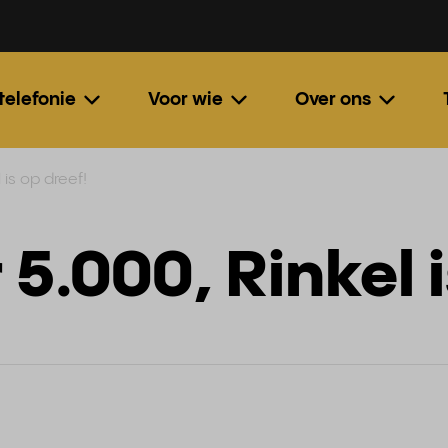
 telefonie
Voor wie
Over ons
 is op dreef!
5.000, Rinkel i