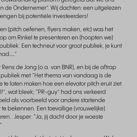
an de Ondernemer”. Wij dachten: een uitgelezen
engen bij potentiële investeerders!
n (pitch oefenen, flyers maken, etc) was het
 op om Rinkel te presenteren en (hoopten we)
 publiek. Een techneut voor groot publiek, je kunt
n had…”
 Rens de Jong (o.a. van BNR), en bij de aftrap
et publiek met “Het thema van vandaag is de
e te laten maken hoe een elevator pitch eruit ziet
”, wat bleek; “PR-guy” had ons verkeerd
doeld als voorbeeld voor andere startende
te bekennen. Een toevallige (vrouwelijke)
ren.. Jesper: “Ja, jij dacht door je woeste
”