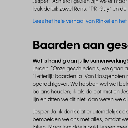
Jesper: “Achteraf gezien zijn we er maar
leuk detail: zowel Rens, “PR-Guy” en de 
Lees het hele verhaal van Rinkel en he
Baarden aan ges
Wat is handig aan jullie samenwerking
Jeroen: “Onze geschiedenis, we gaan al 
“Letterlijk baarden ja. Van klasgenoten 
opdrachtgever. We hebben wel wat beleef
balans houden; ik als de optimist en Je
lijn en zitten we dit niet, dan weten we 
Jesper: Ja, ik denk dat er uiteindelijk oo
bemoeiden we ons met alles, omdat we b
taken. Maar inmiddels pakt Jeroen meer b