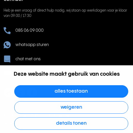
Heb je een vraag of direct hulp nodig, wij staan op werkdagen voor je klaar
van 09:00 / 17:30
085 06 09 000
whatsapp sturen
chat met ons
Deze website maakt gebruik van cookies
help@rinkel.nl
alles toestaan
weigeren
Rinkel BV, Weena 505, 3013 AL Rotterdam | KVK 63036932 | BTW
details tonen
NL855066271B01